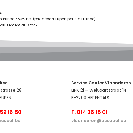
.
artir de 750€ net (prix départ Eupen pour la France).
épuisement du stock.
fice
Service Center Vlaanderen
estrasse 28
LINK 21 – Welvaartstraat 14
EUPEN
B-2200 HERENTALS
 59 16 50
T. 014 26 15 01
cubel.be
vlaanderen@accubel.be