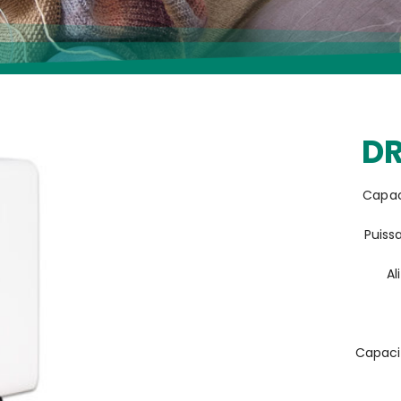
DR
Capac
Puiss
Al
Capaci