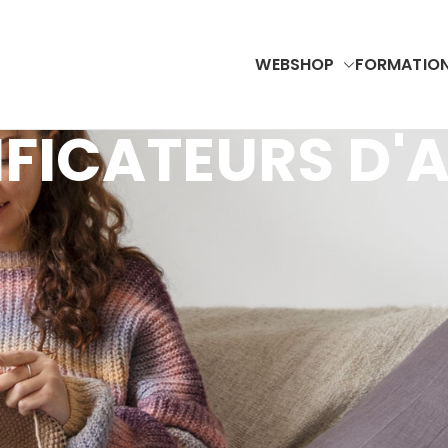
WEBSHOP
FORMATIO
Accubel
VAC Solutions & Renewable Energy
FICATEURS D'A