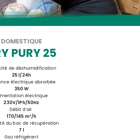
DOMESTIQUE
Y PURY 25
ité de déshumidification
25 l/24h
ance électrique absorbée
350 W
imentation électrique
230V/1Ph/50Hz
Débit d’air
170/145 m³/h
té du bac de récupération
7 l
Gaz réfrigérant