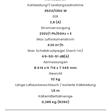
Kühlleistung*/ Leistungsaufnahme
3500/1350 W
EER
2,6 (A)
Stromversorgung
230V/1 Ph/50Hz + E
Max. Luftvolumenstrom
420 m³/h
Max. Schalldruckpegel (nach 1 m)
49-50-51 dB(A)
Abmessungen
B 414 x H 714 x T 345 mm
Gewicht
32 kg
Länge Luftauslassschlauch / isolierte Kälteleitung
1,5 m
Kältemittelfüllmenge
0,285 kg (R290)