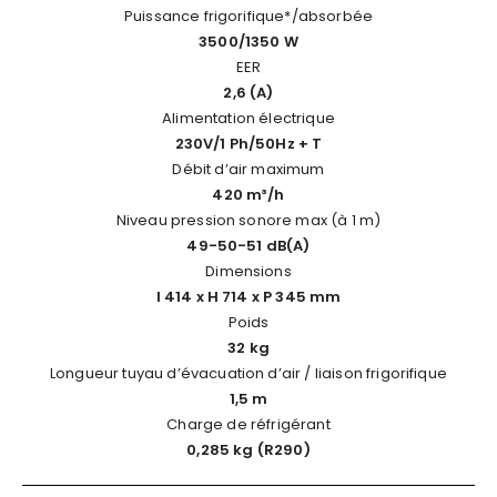
Puissance frigorifique*/absorbée
3500/1350 W
EER
2,6 (A)
Alimentation électrique
230V/1 Ph/50Hz + T
Débit d’air maximum
420 m³/h
Niveau pression sonore max (à 1 m)
49-50-51 dB(A)
Dimensions
l 414 x H 714 x P 345 mm
Poids
32 kg
Longueur tuyau d’évacuation d’air / liaison frigorifique
1,5 m
Charge de réfrigérant
0,285 kg (R290)