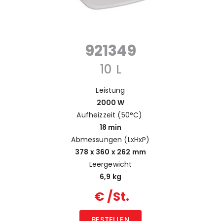
921349
10 L
Leistung
2000 W
Aufheizzeit (50°C)
18 min
Abmessungen (LxHxP)
378 x 360 x 262 mm
Leergewicht
6,9 kg
€ /St.
BESTELLEN