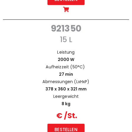
921350
15 L
Leistung
2000 W
Aufheizzeit (50°C)
27 min
Abmessungen (LxHxP)
378 x 360 x 321 mm
Leergewicht
8 kg
€ /St.
BESTELLEN