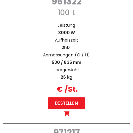
961322
100 L
Leistung
3000 W
Aufheizzeit
2h01
Abmessungen (Ø / H)
530 / 835 mm
Leergewicht
26 kg
€ /St.
BESTELLEN
971217