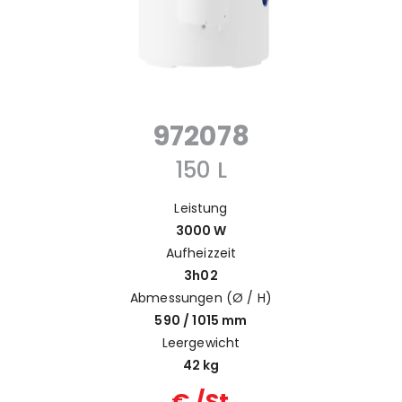
972078
150 L
Leistung
3000 W
Aufheizzeit
3h02
Abmessungen (Ø / H)
590 / 1015 mm
Leergewicht
42 kg
€ /St.