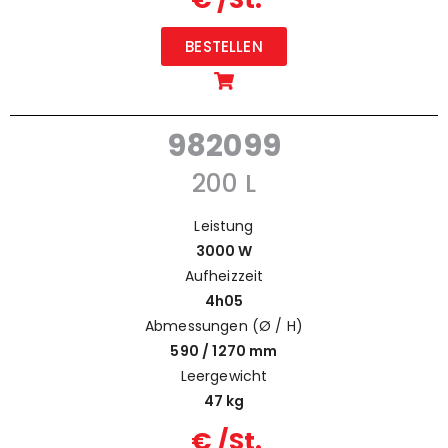
BESTELLEN
982099
200 L
Leistung
3000 W
Aufheizzeit
4h05
Abmessungen (Ø / H)
590 / 1270 mm
Leergewicht
47 kg
€ /St.