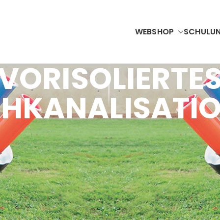
WEBSHOP
SCHULU
Accubel
VAC Solutions & Renewable Energy
VORISOLIERTE
CHKANALISATI