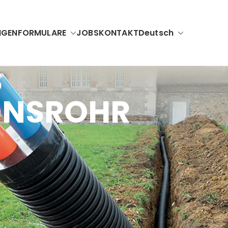
NGEN
FORMULARE
JOBS
KONTAKT
Deutsch
S
ONSROHR