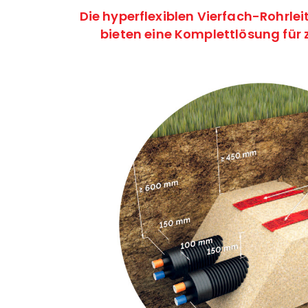
Die hyperflexiblen Vierfach-Rohrle
bieten eine Komplettlösung
für