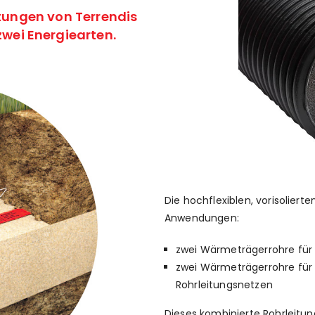
itungen
von Terrendis
 zwei Energiearten.
Die hochflexiblen, vorisoliert
Anwendungen:
zwei Wärmeträgerrohre fü
zwei Wärmeträgerrohre für 
Rohrleitungsnetzen
Dieses kombinierte Rohrleitun