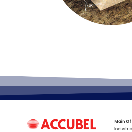
Main Of
Industri