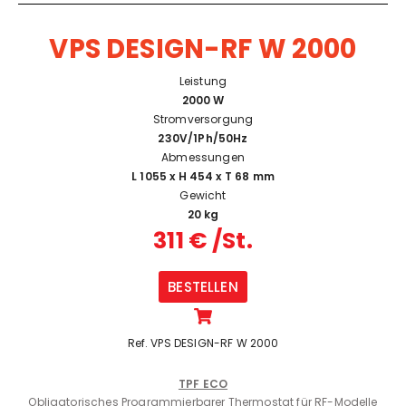
VPS DESIGN-RF W 2000
Leistung
2000 W
Stromversorgung
230V/1Ph/50Hz
Abmessungen
L 1055 x H 454 x T 68 mm
Gewicht
20 kg
311 € /St.
BESTELLEN
Ref. VPS DESIGN-RF W 2000
TPF ECO
Obligatorisches Programmierbarer Thermostat für RF-Modelle