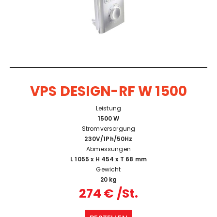
VPS DESIGN-RF W 1500
Leistung
1500 W
Stromversorgung
230V/1Ph/50Hz
Abmessungen
L 1055 x H 454 x T 68 mm
Gewicht
20 kg
274 € /St.