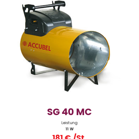
SG 40 MC
Leistung
11 W
181 € /St.