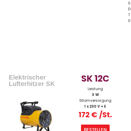
S
D
7
0
SK 12C
Elektrischer
Lufterhitzer SK
Leistung
3 W
Stromversorgung
1 x 230 V + E
172 € /St.
BESTELLEN