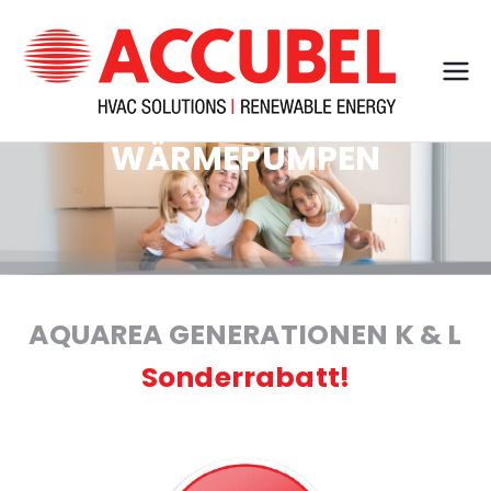
Acc
HVAC
Solution
ube
s &
WÄRMEPUMPEN
Renewab
l
le
Energy
AQUAREA GENERATIONEN K & L
Sonderrabatt!