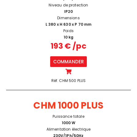
Niveau de protection
IP20
Dimensions
L 380 x H 630 x P 70 mm
Poids
10 kg
193 € /pc
COMMANDER
Réf. CHM 500 PLUS
CHM 1000 PLUS
Puissance totale
1000 W
Alimentation électrique
230V/1Ph/50Hz