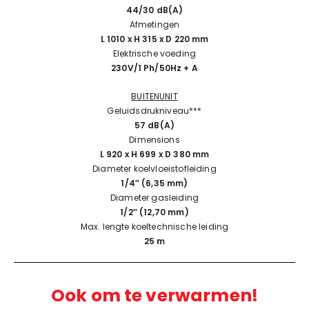
44/30 dB(A)
Afmetingen
L 1010 x H 315 x D 220 mm
Elektrische voeding
230V/1 Ph/50Hz + A
BUITENUNIT
Geluidsdrukniveau***
57 dB(A)
Dimensions
L 920 x H 699 x D 380 mm
Diameter koelvloeistofleiding
1/4″ (6,35 mm)
Diameter gasleiding
1/2″ (12,70 mm)
Max. lengte koeltechnische leiding
25 m
Ook om te verwarmen!