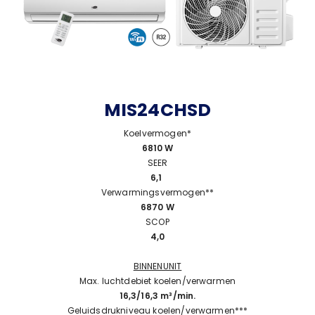
MIS24CHSD
Koelvermogen*
6810 W
SEER
6,1
Verwarmingsvermogen**
6870 W
SCOP
4,0
BINNENUNIT
Max. luchtdebiet koelen/verwarmen
16,3/16,3 m³/min.
Geluidsdrukniveau koelen/verwarmen***