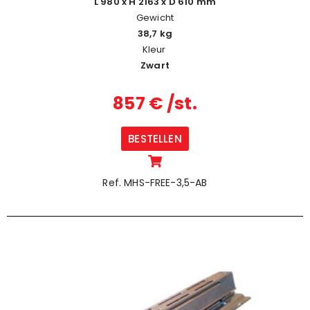
L 980 x H 2163 x D 610 mm
Gewicht
38,7 kg
Kleur
Zwart
857 € /st.
BESTELLEN
Ref. MHS-FREE-3,5-AB