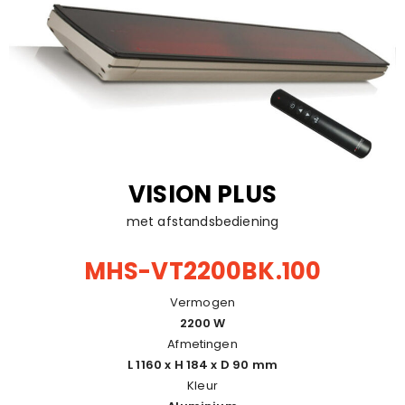
VISION PLUS
met afstandsbediening
MHS-VT2200BK.100
Vermogen
2200 W
Afmetingen
L 1160 x H 184 x D 90 mm
Kleur