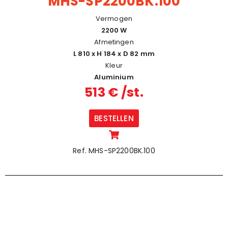
MHS-SP2200BK.100
Vermogen
2200 W
Afmetingen
L 810 x H 184 x D 82 mm
Kleur
Aluminium
513 € /st.
BESTELLEN
Ref. MHS-SP2200BK.100