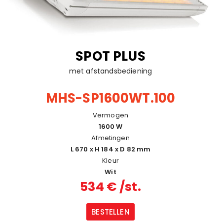
SPOT PLUS
met afstandsbediening
MHS-SP1600WT.100
Vermogen
1600 W
Afmetingen
L 670 x H 184 x D 82 mm
Kleur
Wit
534 € /st.
BESTELLEN