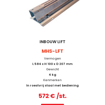
INBOUW LIFT
MHS-LFT
Vermogen
L 584 x H 100 x D 207 mm
Gewicht
4 kg
Kenmerken
In roestvrij staal met bediening
572 € /st.