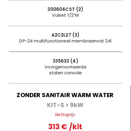
300604CST (2)
Vulset 1/2’’M
A2C2L27 (3)
DP-24 multifunctioneel membraanvat 24l
335633 (4)
Voorgemonteerde
stalen console
ZONDER SANITAIR WARM WATER
KIT-S > 9kW
Nettoprijs
313 € /kit