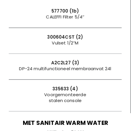
577700 (1b)
CALEFFI Filter 5/4’’
300604CST (2)
Vulset 1/2’’M
A2C2L27 (3)
DP-24 multifunctioneel membraanvat 24l
335633 (4)
Voorgemonteerde
stalen console
MET SANITAIR WARM WATER