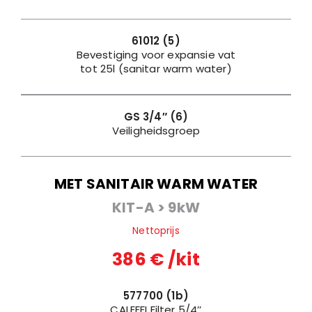
61012 (5)
Bevestiging voor expansie vat
tot 25l (sanitar warm water)
GS 3/4
″
(6)
Veiligheidsgroep
MET SANITAIR WARM WATER
KIT-A > 9kW
Nettoprijs
386 € /kit
577700 (1b)
CALEFFI Filter 5/4’’