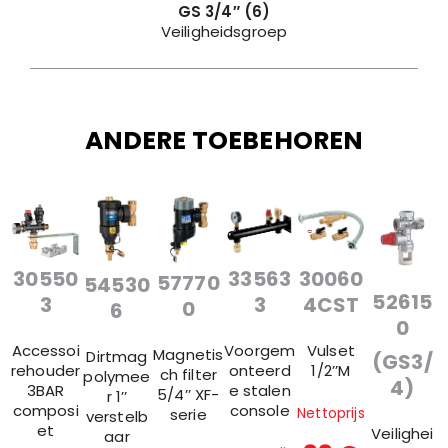
GS 3/4
″
(6)
Veiligheidsgroep
ANDERE TOEBEHOREN
30550
33563
30060
57770
54530
52615
3
3
4CST
0
6
0
Accessoi
Voorgem
Vulset
Magnetis
Dirtmag
(GS3/
rehouder
onteerd
1/2’’M
ch filter
polymee
4)
3BAR
e stalen
5/4’’ XF-
r 1’’
composi
console
Nettoprijs
serie
verstelb
et
Veilighei
aar