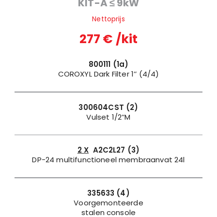
KIT-A ≤ 9kW
Nettoprijs
277 € /kit
800111 (1a)
COROXYL Dark Filter 1’’ (4/4)
300604CST (2)
Vulset 1/2’’M
2 X
A2C2L27 (3)
DP-24 multifunctioneel membraanvat 24l
335633 (4)
Voorgemonteerde
stalen console