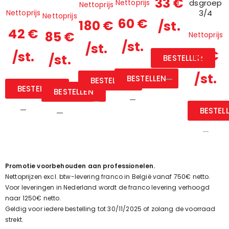
33 €
dsgroep
Nettoprijs
Nettoprijs
3/4
Nettoprijs
Nettoprijs
60 €
180 €
/st.
42 €
85 €
Nettoprijs
/st.
/st.
18 €
/st.
/st.
BESTELLEN
/st.
BESTELLEN
BESTELLEN
BESTELLEN
BESTELLEN
BESTEL
Promotie voorbehouden aan professionelen.
Nettoprijzen excl. btw-levering franco in België vanaf 750€ netto.
Voor leveringen in Nederland wordt de franco levering verhoogd
naar 1250€ netto.
Geldig voor iedere bestelling tot 30/11/2025 of zolang de voorraad
strekt.