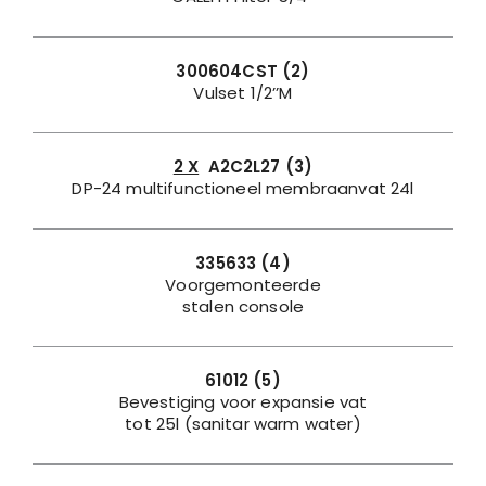
300604CST (2)
Vulset 1/2’’M
2 X
A2C2L27 (3)
DP-24 multifunctioneel membraanvat 24l
335633 (4)
Voorgemonteerde
stalen console
61012 (5)
Bevestiging voor expansie vat
tot 25l (sanitar warm water)