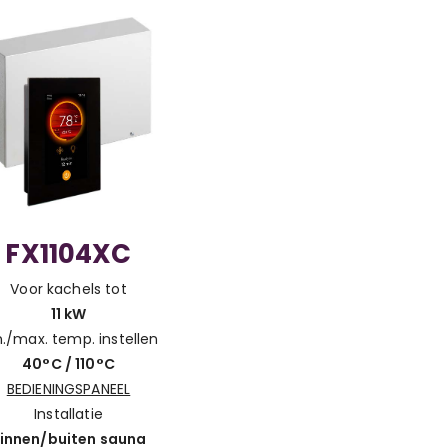
FX1104XC
Voor kachels tot
11 kW
n./max. temp. instellen
40°C / 110°C
BEDIENINGSPANEEL
Installatie
innen/buiten sauna