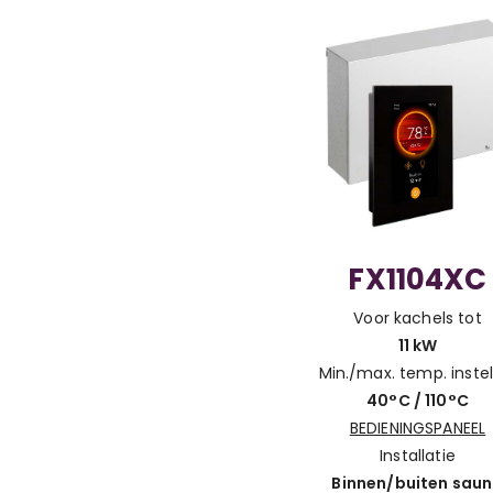
FX1104XC
Voor kachels tot
11 kW
Min./max. temp. instel
40°C / 110°C
BEDIENINGSPANEEL
Installatie
Binnen/buiten sau