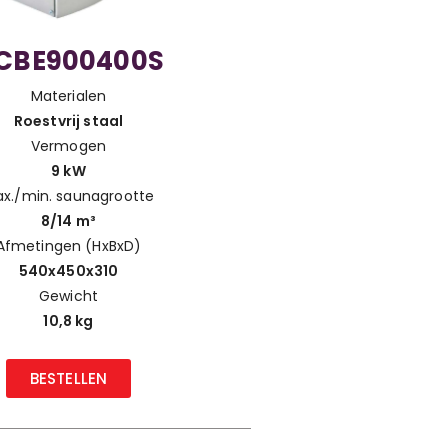
CBE900400S
Materialen
Roestvrij staal
Vermogen
9 kW
x./min. saunagrootte
8/14 m³
Afmetingen (HxBxD)
540x450x310
Gewicht
10,8 kg
BESTELLEN