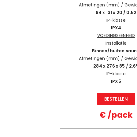
Afmetingen (mm) / Gewic
94 x 131 x 20 / 0,52
IP-klasse
IPX4
VOEDINGSEENHEID
Installatie
Binnen/buiten sau
Afmetingen (mm) / Gewic
284 x 276 x 85 / 2,6
IP-klasse
IPX5
BESTELLEN
€ /pack