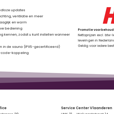
adloze updates
chting, ventilatie en meer
aaglijk en warm
eve bediening
Promotie voorbehoud
ng kennen, zodat u kunt instellen wanneer
Nettoprijzen excl. btw-
leveringen in Nederlan
Geldig voor iedere best
 en in de sauna (IPX5-gecertificeerd)
QR-code-koppeling
fice
Service Center Vlaanderen