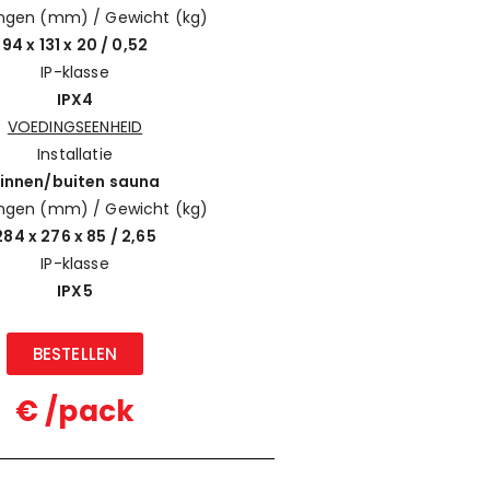
ngen (mm) / Gewicht (kg)
94 x 131 x 20 / 0,52
IP-klasse
IPX4
VOEDINGSEENHEID
Installatie
innen/buiten sauna
ngen (mm) / Gewicht (kg)
284 x 276 x 85 / 2,65
IP-klasse
IPX5
BESTELLEN
€ /pack