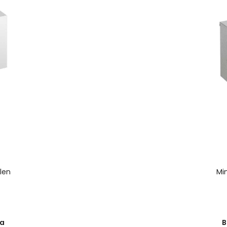
len
Mi
na
B