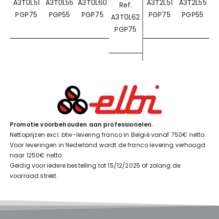
A3T0L51
A3T0L55
A3T0L60
A3T2L51
A3T2L55
Ref.
PGP75
PGP55
PGP75
PGP75
PGP55
A3T0L62
PGP75
Promotie voorbehouden aan professionelen.
Nettoprijzen excl. btw-levering franco in België vanaf 750€ netto.
Voor leveringen in Nederland wordt de franco levering verhoogd
naar 1250€ netto.
Geldig voor iedere bestelling tot 15/12/2025 of zolang de
voorraad strekt.