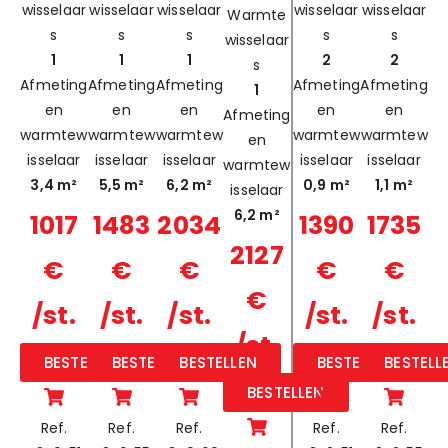
wisselaar
wisselaar
wisselaar
wisselaar
wisselaar
Warmte
s
s
s
s
s
wisselaar
1
1
1
2
2
s
Afmeting
Afmeting
Afmeting
Afmeting
Afmeting
1
en
en
en
en
en
Afmeting
warmtew
warmtew
warmtew
warmtew
warmtew
en
isselaar
isselaar
isselaar
isselaar
isselaar
warmtew
3,4 m²
5,5 m²
6,2 m²
0,9 m²
1,1 m²
isselaar
6,2 m²
1017
1483
2034
1390
1735
2127
€
€
€
€
€
€
/st.
/st.
/st.
/st.
/st.
/st.
BESTELLEN
BESTELLEN
BESTELLEN
BESTELLEN
BESTELL
BESTELLEN
Ref.
Ref.
Ref.
Ref.
Ref.