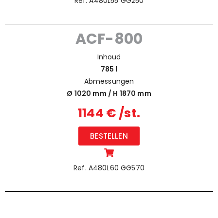
Ref. A480L55 GG250
ACF-800
Inhoud
785 l
Abmessungen
Ø 1020 mm / H
1870 mm
1144 € /st.
BESTELLEN
Ref. A480L60 GG570