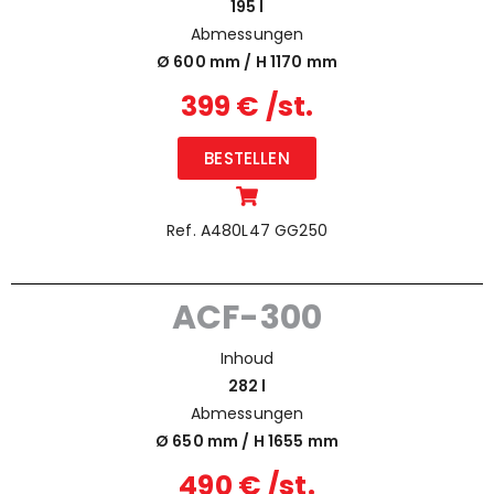
195 l
Abmessungen
Ø 600 mm / H
1170 mm
399 € /st.
BESTELLEN
Ref. A480L47 GG250
ACF-300
Inhoud
282 l
Abmessungen
Ø 650 mm / H
1655 mm
490 € /st.