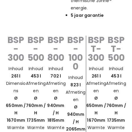
thermische zonne-
energie.
5 jaar garantie
BSP
BSP
BSP
BSP
BSP
BSP
-
-
-
-
T-
T-
300
500
800
100
300
500
0
Inhoud
Inhoud
Inhoud
Inhoud
Inhoud
261 l
453 l
702 l
261 l
453 l
Inhoud
Dimensio
Afmeting
Afmeting
Afmeting
Afmeting
823 l
ns
en
en
en
en
Afmeting
Ø
Ø
Ø
Ø
Ø
en
650mm /
760mm /
940mm
650mm /
760mm /
Ø
H
H
/ H
H
H
940mm
1670mm
1735mm
1815mm
1670mm
1735mm
/ H
Warmte
Warmte
Warmte
Warmte
Warmte
2065mm