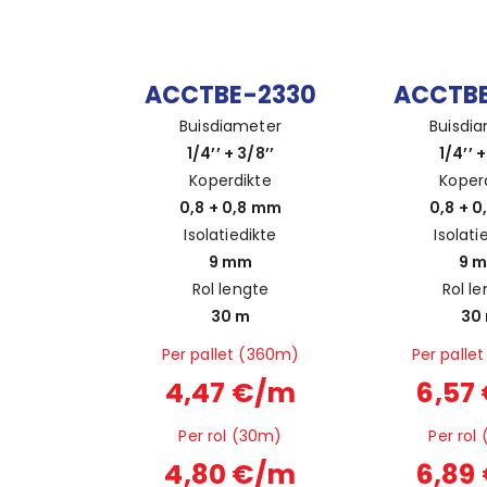
ACCTBE-2330
ACCTB
Buisdiameter
Buisdi
1/4’’ + 3/8’’
1/4’’ +
Koperdikte
Koper
0,8 + 0,8 mm
0,8 + 
Isolatiedikte
Isolati
9 mm
9 
Rol lengte
Rol l
30 m
30
Per pallet (360m)
Per palle
4,47 €/m
6,57
Per rol (30m)
Per rol
4,80 €/m
6,89