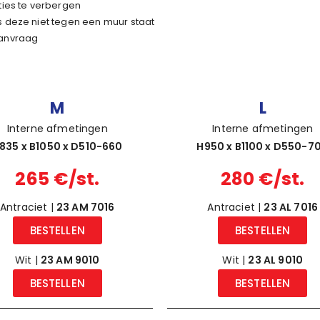
ties te verbergen
 deze niet tegen een muur staat
aanvraag
M
L
Interne afmetingen
Interne afmetingen
835 x B1050 x D510-660
H950 x B1100 x D550-7
265 €/st.
280 €/st.
Antraciet |
23 AM 7016
Antraciet |
23 AL 7016
BESTELLEN
BESTELLEN
Wit |
23 AM 9010
Wit |
23 AL 9010
BESTELLEN
BESTELLEN