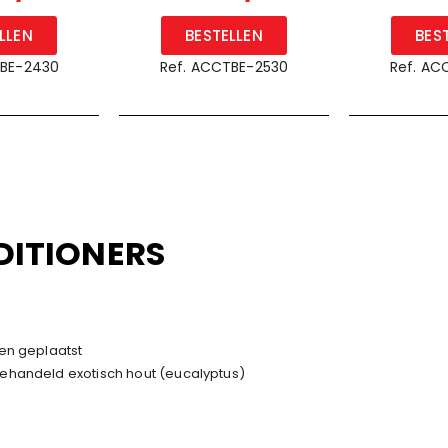
LLEN
BESTELLEN
BES
TBE-2430
Ref. ACCTBE-2530
Ref. AC
DITIONERS
en geplaatst
ehandeld exotisch hout (eucalyptus)