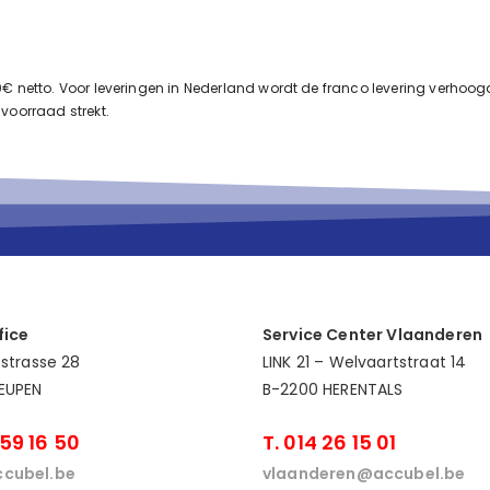
50€ netto. Voor leveringen in Nederland wordt de franco levering verhoog
 voorraad strekt.
fice
Service Center Vlaanderen
estrasse 28
LINK 21 – Welvaartstraat 14
EUPEN
B-2200 HERENTALS
 59 16 50
T. 014 26 15 01
cubel.be
vlaanderen@accubel.be