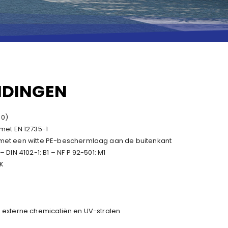
IDINGEN
00)
et EN 12735-1
n met een witte PE-beschermlaag aan de buitenkant
 DIN 4102-1: B1 – NF P 92-501: M1
K
n externe chemicaliën en UV-stralen