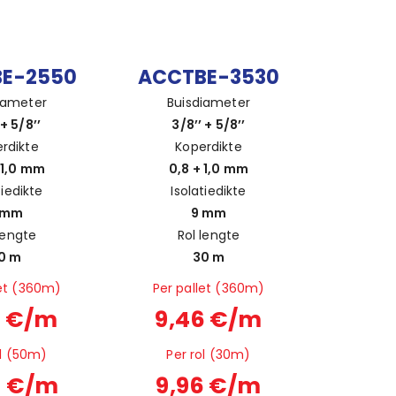
E-2550
ACCTBE-3530
iameter
Buisdiameter
 + 5/8’’
3/8’’ + 5/8’’
rdikte
Koperdikte
 1,0 mm
0,8 + 1,0 mm
tiedikte
Isolatiedikte
 mm
9 mm
lengte
Rol lengte
0 m
30 m
let (360m)
Per pallet (360m)
5 €/m
9,46 €/m
ol (50m)
Per rol (30m)
0 €/m
9,96 €/m