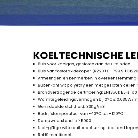
KOELTECHNISCHE LE
Buis voor koelgas, gesloten aan de uiteinden
Buis van fosforoxidekoper (R220) DHP99.9 (C122
Afmetingen en kenmerken in overeenstemming m
Buitenkant wit polyethyleen met gesloten celle
Brandvertragende certificering: EN13501: BL-s1,d0 –
Warmtegeleidingsvermogen bij 0°C ≤ 0,035W/m
Gemiddelde dichtheid: 33Kg/m3
Bedrijfstemperatuur van -40°C tot +120°C
Dampweerstand: μ > 5000
Niet-giftige witte buitenbehuizing, bestand tege
RoHS-certificaat