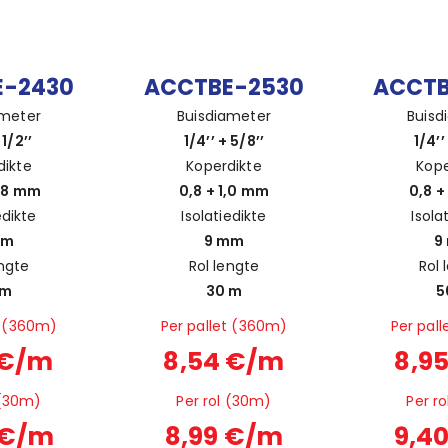
E-2430
ACCTBE-2530
ACCTB
ameter
Buisdiameter
Buisd
 1/2’’
1/4’’ + 5/8’’
1/4’’
dikte
Koperdikte
Kope
0,8 mm
0,8 + 1,0 mm
0,8 +
edikte
Isolatiedikte
Isola
mm
9 mm
9
engte
Rol lengte
Rol 
 m
30 m
5
t (360m)
Per pallet (360m)
Per pal
 €/m
8,54 €/m
8,9
 (30m)
Per rol (30m)
Per r
 €/m
8,99 €/m
9,4