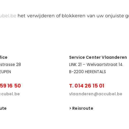
ubel.be
het verwijderen of blokkeren van uw onjuiste g
fice
Service Center Vlaanderen
estrasse 28
LINK 21 – Welvaartstraat 14
EUPEN
B-2200 HERENTALS
 59 16 50
T. 014 26 15 01
cubel.be
vlaanderen@accubel.be
oute
> Reisroute