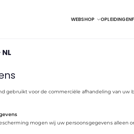
WEBSHOP
OPLEIDINGEN
Accubel
VAC Solutions & Renewable Energy
– NL
vens
d gebruikt voor de commerciële afhandeling van uw be
egevens
bescherming mogen wij uw persoonsgegevens alleen 