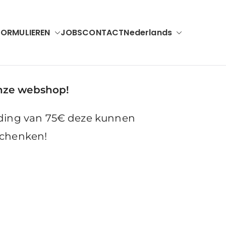
FORMULIEREN
JOBS
CONTACT
Nederlands
nze webshop!
eding van 75€ deze kunnen
schenken
!