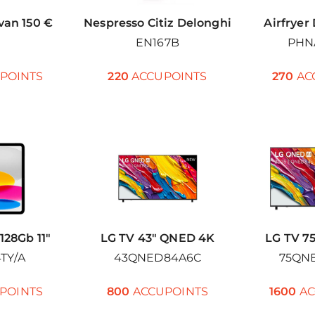
van 150 €
Nespresso Citiz Delonghi
Airfryer
EN167B
PHN
POINTS
220
ACCUPOINTS
270
AC
128Gb 11″
LG TV 43″ QNED 4K
LG TV 7
TY/A
43QNED84A6C
75QN
POINTS
800
ACCUPOINTS
1600
AC