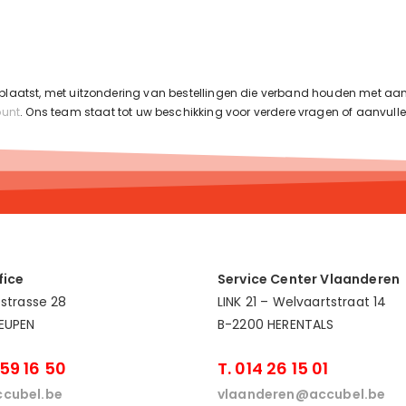
geplaatst, met uitzondering van bestellingen die verband houden met aan
ount
.
Ons team staat tot uw beschikking voor verdere vragen of aanvull
fice
Service Center Vlaanderen
estrasse 28
LINK 21 – Welvaartstraat 14
EUPEN
B-2200 HERENTALS
 59 16 50
T. 014 26 15 01
cubel.be
vlaanderen@accubel.be