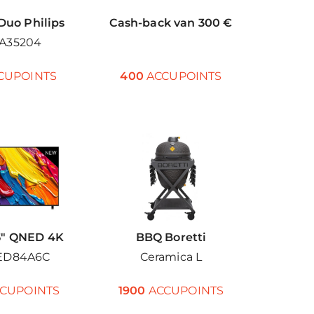
 Duo Philips
Cash-back van 300 €
A35204
CUPOINTS
400
ACCUPOINTS
5″ QNED 4K
BBQ Boretti
ED84A6C
Ceramica L
CUPOINTS
1900
ACCUPOINTS